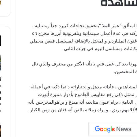
مشاهدة
لمتألق “عمر الملا “بتحقيق نجاحات كبيرة جداً ومتتالية ،
من خلال مشاركته في عدة أعمال سينمائية وتلفزيونية أبرزها مخرج ٥٦
وغنون الملياردير والمختل بالإضافة لمسلسل قفص مخملي
ئنات ومسلسل البوم في جزءه الثاني .
بهرنا بعد كل عمل فني بادأئه الأكثر من محترف والذي نال
 المختصين.
أ
ح
لمشاهدين ، فأدائه مذهل و إختياراته دائما ذكية في أعماله
ف
ممثل ذكي رفع مقاييس الطموح بأدوار مميزة أبهرت
ا
لعامة ، يراه عيون متابعيه أنه مبدع و يراهوالمخرجين بأنه
“
لامهم بريق ، و يراه زملائه بالفن أنه فنان من زمن الكبار.