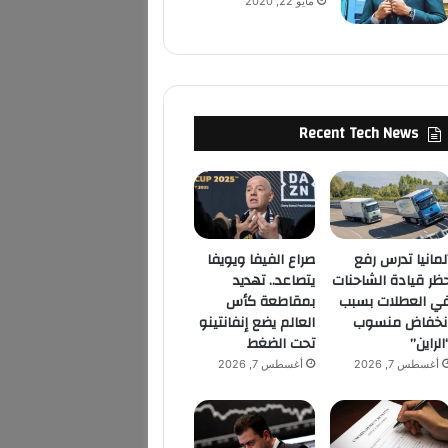
مايو 22, 2020
Recent Tech News
لمانيا تدرس رفع
صراع الفيفا ويويفا
ظر قيادة الشاحنات
يتصاعد.. تهديد
ي العطلات بسبب
بمقاطعة كأس
نخفاض منسوب
العالم يضع إنفانتينو
الراين”
تحت الضغط
أغسطس 7, 2026
أغسطس 7, 2026