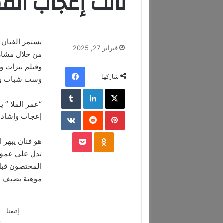
نالت إعجاب ال
يستمر الفنان ا
فبراير 27, 2025
وفيلم بيزات 
فيسبوك
شاركها
وست شباب وكا
‫X
لينكدإن
‏Tumblr
“عمر الملا ” ي
بينتيريست
‏Reddit
‏VKontakte
إعجاب وإشادة
‫Pocket
Odnoklassniki
هو فنان يبهر ا
تدل على عمق 
المختصون قبل ا
موهبة يضيف لأف
إتبعنا