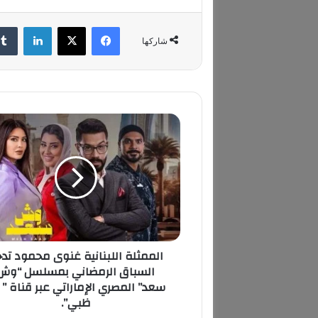
فيسبوك
‫X
لينكدإن
شاركها
ا
ل
م
م
ث
ل
ة
ا
ل
الممثلة اللبنانية غنوى محمود تد
ل
السباق الرمضاني بمسلسل “وش
ب
سعد” المصري الإماراتي عبر قناة ” أ
ن
ظبي”.
ا
ن