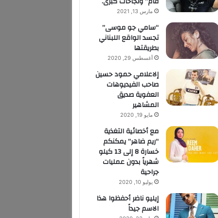
قام” ونجاحات كبرى.
مارس 13, 2021
“سامي جو موسى”
تجسد الواقع اللبناني
بطريقتها
أغسطس 29, 2020
إلاعلامي حمود حسين
صاحب الفيديوهات
العفوية صديق
المشاهير
مايو 19, 2020
مع أخصائية التغذية
“ريم ضاهر” يمكنكم
خسارة 8 إلى 13 كيلو
شهرياً بدون عمليات
جراحية
يوليو 10, 2020
إيليو ناضر أحفظوا هذا
الاسم جيداً