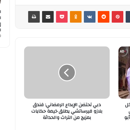
ا
‏Tumblr
بينتيريست
‏Reddit
‏VKontakte
Odnoklassniki
‫Pocket
مشاركة عبر البريد
طباعة
ا
ا
د
ب
ي
ت
ح
ت
ض
ن
ا
خل
دبي تحتضن الإبداع الرمضاني: فندق
ل
بلازو فيرساتشي يطلق خيمة حكايات
إ
بو
بمزيج من التراث والحداثة
ب
د
ا