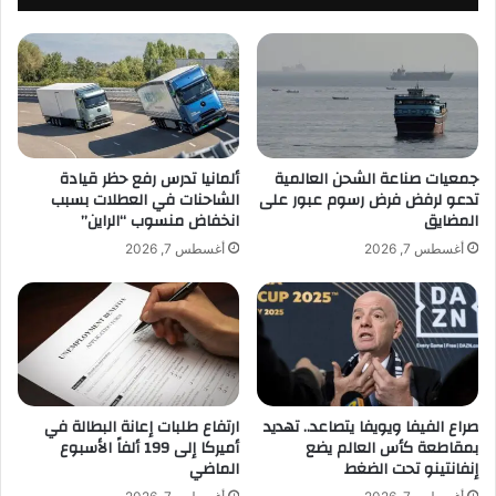
ر
ل
ي
ا
م
ل
ن
ح
و
ي
ر
ت
ف
ا
ي
ن
جمعيات صناعة الشحن العالمية
ألمانيا تدرس رفع حظر قيادة
ا
تدعو لرفض فرض رسوم عبور على
الشاحنات في العطلات بسبب
.
المضايق
انخفاض منسوب “الراين”
ل
.
ق
ك
أغسطس 7, 2026
أغسطس 7, 2026
ا
ي
ه
ف
ر
ي
ة
ع
ب
ا
ح
د
ض
ر
صراع الفيفا ويويفا يتصاعد.. تهديد
ارتفاع طلبات إعانة البطالة في
و
س
بمقاطعة كأس العالم يضع
أميركا إلى 199 ألفاً الأسبوع
ر
م
إنفانتينو تحت الضغط
الماضي
ج
خ
م