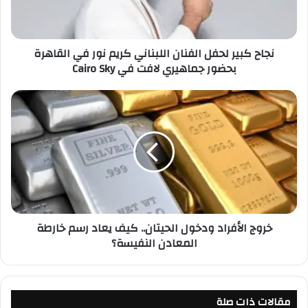
ي
ر
ل
نجاح كبير لحفل الفنان اللبناني كريم نور في القاهرة
ح
بحضور جماهيري لافت في Cairo Sky
ف
ل
ا
خ
ل
ر
ف
و
ن
ج
ا
ا
ن
ل
ا
أ
ل
ف
ل
ر
خروج الأفراد ودخول الحيتان.. كيف يعاد رسم خارطة
ب
ا
المعادن النفيسة؟
ن
د
ا
و
ن
د
ي
خ
ك
مقالات ذات صلة
و