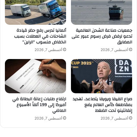
ل
ا
أ
م
ج
ن
ا
ا
ن
ل
جمعيات صناعة الشحن العالمية
ألمانيا تدرس رفع حظر قيادة
تدعو لرفض فرض رسوم عبور على
الشاحنات في العطلات بسبب
ب
ن
المضايق
انخفاض منسوب “الراين”
ع
ف
ل
ط
أغسطس 7, 2026
أغسطس 7, 2026
ى
ل
ا
أ
ل
ع
س
ل
ن
ى
د
م
ا
س
صراع الفيفا ويويفا يتصاعد.. تهديد
ارتفاع طلبات إعانة البطالة في
ت
ت
بمقاطعة كأس العالم يضع
أميركا إلى 199 ألفاً الأسبوع
و
إنفانتينو تحت الضغط
الماضي
ى
أغسطس 7, 2026
أغسطس 7, 2026
م
ن
ذ