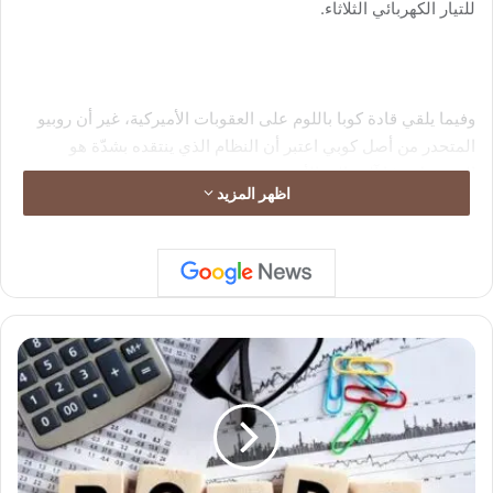
للتيار الكهربائي الثلاثاء.
وفيما يلقي قادة كوبا باللوم على العقوبات الأميركية، غير أن روبيو
المتحدر من أصل كوبي اعتبر أن النظام الذي ينتقده بشدّة هو
المسؤول عمّا آلت إليه الأمور.
اظهر المزيد
ا
ل
ه
ن
د
ت
د