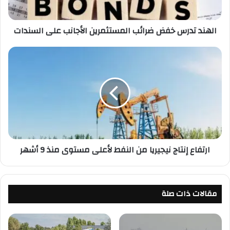
ر
س
الهند تدرس خفض ضرائب المستثمرين الأجانب على السندات
خ
ف
ض
ا
ض
ر
ر
ت
ا
ف
ئ
ا
ب
ع
ا
إ
ل
ن
م
ت
ارتفاع إنتاج نيجيريا من النفط لأعلى مستوى منذ 9 أشهر
س
ا
ت
ج
ث
ن
م
ي
مقالات ذات صلة
ر
ج
ي
ي
ن
ر
ا
ي