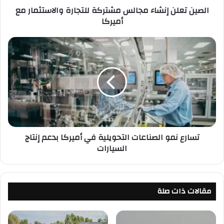
الصين تعلن إنشاء مجالس مشتركة للتجارة والاستثمار مع
إ
أميركا
ن
ش
ا
ت
ء
س
م
ا
ج
ر
ا
ع
ل
ن
س
م
م
و
ش
ا
تسارع نمو الصناعات التحويلية في أميركا بدعم إنتاج
ت
ل
السيارات
ر
ص
ك
ن
ة
ا
ل
ع
ل
مقالات ذات صلة
ا
ت
ت
ج
ا
ا
ل