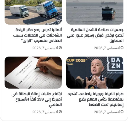
ر
ت
ة
ح
و
و
ا
ي
ل
ل
جمعيات صناعة الشحن العالمية
ألمانيا تدرس رفع حظر قيادة
ا
تدعو لرفض فرض رسوم عبور على
الشاحنات في العطلات بسبب
ي
المضايق
انخفاض منسوب “الراين”
س
ة
ت
ف
أغسطس 7, 2026
أغسطس 7, 2026
ث
ي
م
أ
ا
م
ر
ي
م
ر
ع
ك
أ
ا
صراع الفيفا ويويفا يتصاعد.. تهديد
ارتفاع طلبات إعانة البطالة في
م
ب
بمقاطعة كأس العالم يضع
أميركا إلى 199 ألفاً الأسبوع
ي
د
إنفانتينو تحت الضغط
الماضي
ر
ع
ك
م
أغسطس 7, 2026
أغسطس 7, 2026
ا
إ
ن