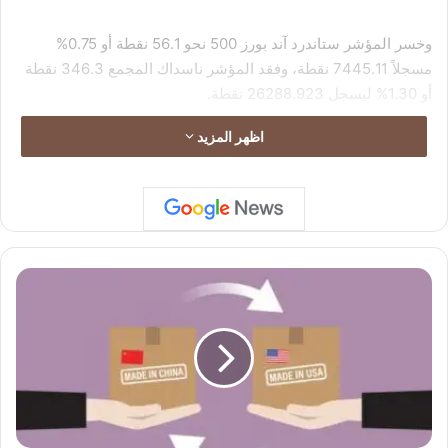
وخسر المؤشر ستاندرد آند بورز 500 نحو 56.1 نقطة أو 0.75%
مسجلاً 7445.11 نقطة، وفقد المؤشر ناسداك المجمع 346.3 نقطة
أو 1.30% ليسجل 26288.923 نقطة.
اظهر المزيد
ا
ل
ص
ي
ن
ت
ع
ل
ن