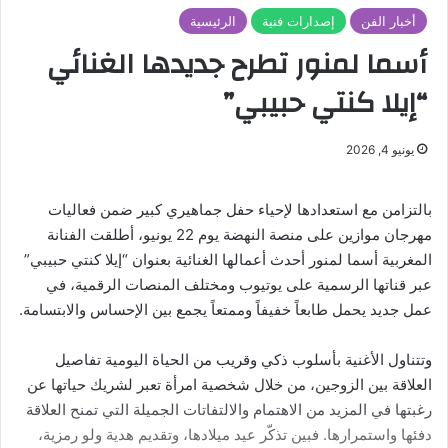
أخبار الفن
إصدارات فنية
الرئيسية
أسما لمنور تطرح جديدها الغنائي
“إيلا كنتي حبيبي”
يونيو 4, 2026
بالتزامن مع استعدادها لإحياء حفل جماهيري كبير ضمن فعاليات
مهرجان موازين على منصة النهضة يوم 22 يونيو، أطلقت الفنانة
المغربية أسما لمنور أحدث أعمالها الغنائية بعنوان “إيلا كنتي حبيبي”
عبر قناتها الرسمية على يوتيوب ومختلف المنصات الرقمية، في
عمل جديد يحمل طابعاً خفيفاً وممتعاً يجمع بين الإحساس والابتسامة.
وتتناول الأغنية بأسلوب ذكي وقريب من الحياة اليومية تفاصيل
العلاقة بين الزوجين، من خلال شخصية امرأة تعبر لشريك حياتها عن
رغبتها في المزيد من الاهتمام والالتفاتات الجميلة التي تمنح العلاقة
دفئها واستمرارها. فبين تذكّر عيد ميلادها، وتقديم هدية ولو رمزية،