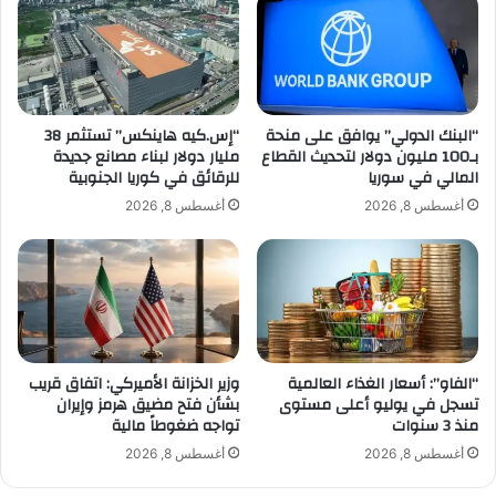
ت
3
ا
0
ل
0
و
م
ظ
ل
ا
ي
“البنك الدولي” يوافق على منحة
“إس.كيه هاينكس” تستثمر 38
ئ
بـ100 مليون دولار لتحديث القطاع
مليار دولار لبناء مصانع جديدة
ا
المالي في سوريا
للرقائق في كوريا الجنوبية
ف
ر
ف
د
أغسطس 8, 2026
أغسطس 8, 2026
ي
و
أ
ل
م
ا
ي
ر
ر
م
ك
ن
ا
ق
“الفاو”: أسعار الغذاء العالمية
وزير الخزانة الأميركي: اتفاق قريب
م
ي
تسجل في يوليو أعلى مستوى
بشأن فتح مضيق هرمز وإيران
ن
م
منذ 3 سنوات
تواجه ضغوطاً مالية
ذ
ت
2
ه
أغسطس 8, 2026
أغسطس 8, 2026
0
ا