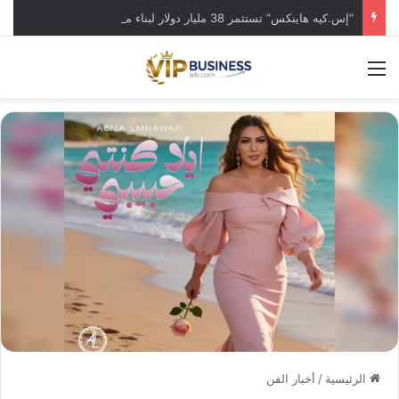
“إس.كيه هاينكس” تستثمر 38 مليار دولار لبناء مصانع جديدة للرقائق في كوريا الجنوبية
القائمة
الرئيسية
/
أخبار الفن