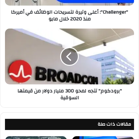
• التوزيع الموسيقي:
g
"Challenger": أعلى وتيرة لتسريحات الوظائف في أميركا
e
منذ 2020 خلال مايو
r
مادارا.
"
:
"
• الفيديو: Medzaaki
أ
ب
ع
ر
• الإشراف العام: ياسين لمنور
ل
و
ى
د
و
ك
ت
و
ي
م
ر
"
"برودكوم" تتجه لمحو 300 مليار دولار من قيمتها
ة
ت
السوقية
ل
ت
ت
ج
س
ه
ر
ل
ي
مقالات ذات صلة
م
ح
ح
ا
و