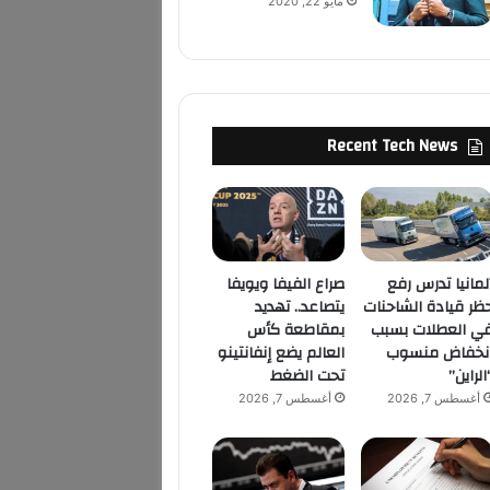
مايو 22, 2020
Recent Tech News
لمانيا تدرس رفع
صراع الفيفا ويويفا
ظر قيادة الشاحنات
يتصاعد.. تهديد
ي العطلات بسبب
بمقاطعة كأس
نخفاض منسوب
العالم يضع إنفانتينو
الراين”
تحت الضغط
أغسطس 7, 2026
أغسطس 7, 2026