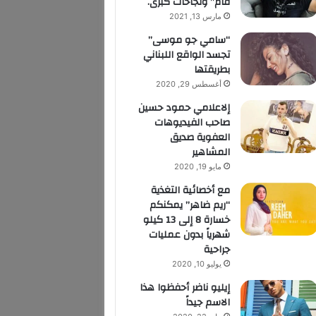
قام” ونجاحات كبرى.
مارس 13, 2021
“سامي جو موسى”
تجسد الواقع اللبناني
بطريقتها
أغسطس 29, 2020
إلاعلامي حمود حسين
صاحب الفيديوهات
العفوية صديق
المشاهير
مايو 19, 2020
مع أخصائية التغذية
“ريم ضاهر” يمكنكم
خسارة 8 إلى 13 كيلو
شهرياً بدون عمليات
جراحية
يوليو 10, 2020
إيليو ناضر أحفظوا هذا
الاسم جيداً