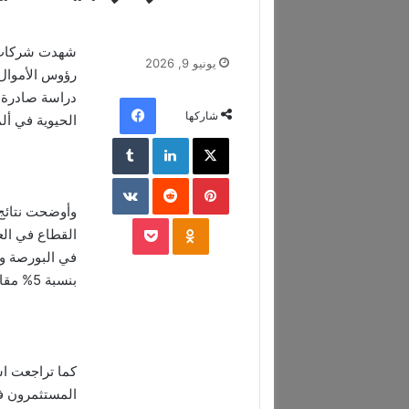
شهدت شركات ال
يونيو 9, 2026
رؤوس الأموال 
دراسة صادرة ع
فيسبوك
شاركها
الحيوية في ألما
‫X
لينكدإن
‏Tumblr
بينتيريست
‏Reddit
‏VKontakte
وأوضحت نتائج
‫Pocket
Odnoklassniki
القطاع في ال
بنسبة 5% مقارنة بالعام 2024.
كما تراجعت اس
المستثمرون في