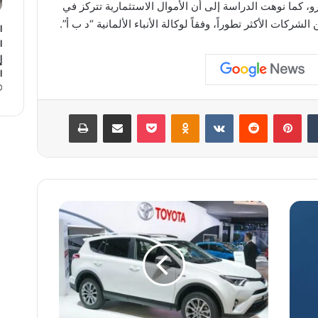
يورو، كما نوهت الدراسة إلى أن الأموال الاستثمارية تتركز في
شركات الأكثر تطوراً، وفقاً لوكالة الأنباء الألمانية “د ب أ”.
ا
ا
ا
‏Tumblr
بينتيريست
‏Reddit
‏VKontakte
Odnoklassniki
‫Pocket
مشاركة عبر البريد
طباعة
س
ع
ر
ت
و
ي
و
ت