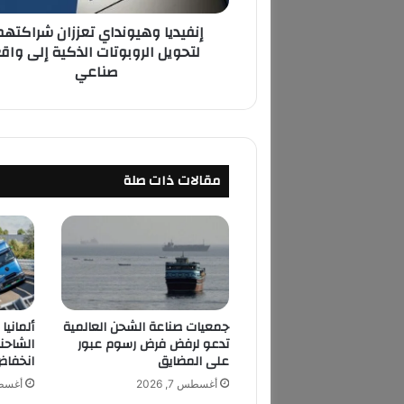
ه
إنفيديا وهيونداي تعززان شراكتهم
ي
لتحويل الروبوتات الذكية إلى واق
و
صناعي
ن
د
ا
ي
ت
ع
مقالات ذات صلة
ز
ز
ا
ن
ش
ر
ا
ك
جمعيات صناعة الشحن العالمية
ألمانيا
ت
تدعو لرفض فرض رسوم عبور
الشاحن
ه
على المضايق
انخفاض
م
أغسطس 7, 2026
أغسطس 7
ا