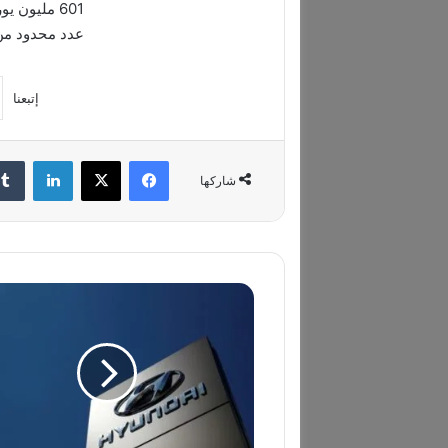
601 مليون 
عدد محدود من ال
إتبعنا
فيسبوك
‫X
لينكدإن
شاركها
إ
ن
ف
ي
د
ي
ا
و