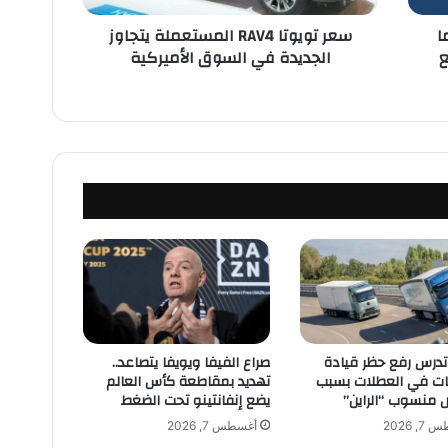
ا
ا
سعر تويوتا RAV4 المستعملة يتجاوز
R
ع
الجديدة في السوق الأميركية
A
V
4
ا
ل
م
س
ت
ع
م
ل
ة
ي
ت
ج
 تدرس رفع حظر قيادة
صراع الفيفا ويويفا يتصاعد..
ا
ات في العطلات بسبب
تهديد بمقاطعة كأس العالم
و
 منسوب “الراين”
يضع إنفانتينو تحت الضغط
ز
, 2026
أغسطس 7, 2026
ا