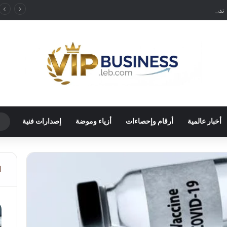
ألمانيا تدرس رفع حظر قيادة الشاحنات في العطلات بسبب انخفاض منسوب “الراين”
أخبار عالمية
أرقام وإحصاءات
أزياء وموضة
إصدارات فنية
ا