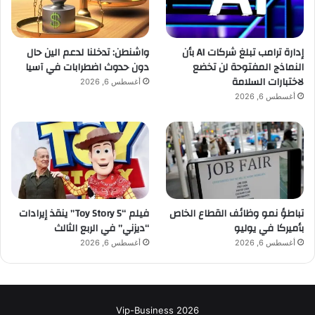
إدارة ترامب تبلغ شركات AI بأن
واشنطن: تدخلنا لدعم الين حال
النماذج المفتوحة لن تخضع
دون حدوث اضطرابات في آسيا
لاختبارات السلامة
أغسطس 6, 2026
أغسطس 6, 2026
تباطؤ نمو وظائف القطاع الخاص
فيلم “Toy Story 5” ينقذ إيرادات
بأميركا في يوليو
“ديزني” في الربع الثالث
أغسطس 6, 2026
أغسطس 6, 2026
Vip-Business 2026