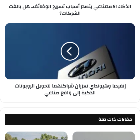
الذكاء الاصطناعي يتصدر أسباب تسريح الوظائف.. هل بالغت
ص
الشركات؟
ط
ن
ا
إ
ع
ن
ي
ف
ي
ي
ت
د
ص
ي
د
ا
ر
و
أ
ه
إنفيديا وهيونداي تعززان شراكتهما لتحويل الروبوتات
س
ي
الذكية إلى واقع صناعي
ب
و
ا
ن
ب
د
ت
ا
س
مقالات ذات صلة
ي
ر
ت
ي
ع
ح
ز