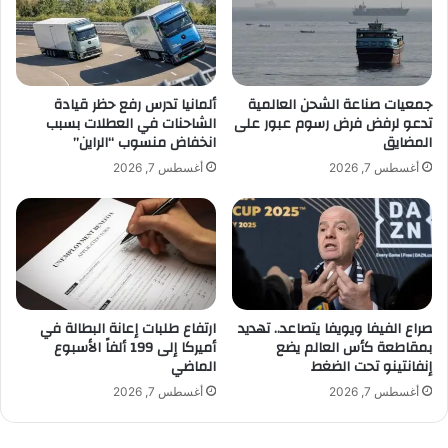
ا
ز
ل
ا
و
ن
ظ
ش
ا
ر
جمعيات صناعة الشحن العالمية
ألمانيا تدرس رفع حظر قيادة
ئ
تدعو لرفض فرض رسوم عبور على
الشاحنات في العطلات بسبب
ا
المضايق
انخفاض منسوب “الراين”
ف
ك
.
ت
أغسطس 7, 2026
أغسطس 7, 2026
.
ه
ه
م
ل
ا
ب
ل
ا
ت
ل
ح
غ
و
صراع الفيفا ويويفا يتصاعد.. تهديد
ارتفاع طلبات إعانة البطالة في
ت
ي
بمقاطعة كأس العالم يضع
أميركا إلى 199 ألفاً الأسبوع
ا
ل
إنفانتينو تحت الضغط
الماضي
ل
ا
ش
ل
أغسطس 7, 2026
أغسطس 7, 2026
ر
ر
ك
و