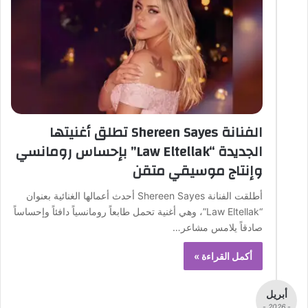
الفنانة Shereen Sayes تطلق أغنيتها
الجديدة “Law Eltellak” بإحساس رومانسي
وإنتاج موسيقي متقن
أطلقت الفنانة Shereen Sayes أحدث أعمالها الغنائية بعنوان
“Law Eltellak”، وهي أغنية تحمل طابعاً رومانسياً دافئاً وإحساساً
صادقاً يلامس مشاعر…
أكمل القراءة »
أبريل
- 2026 -