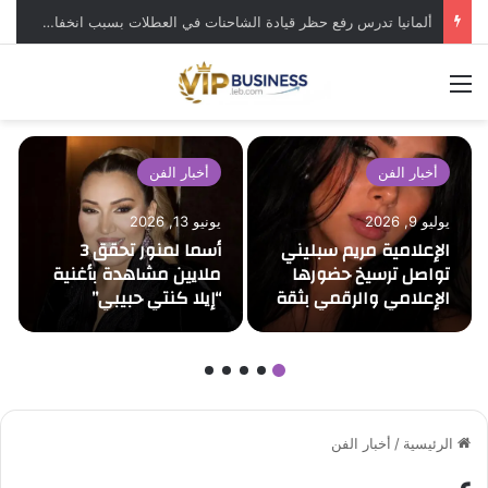
ألمانيا تدرس رفع حظر قيادة الشاحنات في العطلات بسبب انخفاض منسوب “الراين”
القائمة
أخبار الفن
أخبار الفن
يوليو 9, 2026
يونيو 13, 2026
الإعلامية مريم سبليني
أسما لمنور تحقق 3
تواصل ترسيخ حضورها
ملايين مشاهدة بأغنية
الإعلامي والرقمي بثقة
“إيلا كنتي حبيبي”
وتألق
وتؤكد نجاحها
الجماهيري قبل حفل
موازين
الرئيسية
/
أخبار الفن