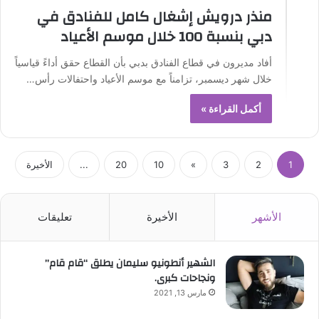
منذر درويش إشغال كامل للفنادق في
دبي بنسبة 100 خلال موسم الأعياد
أفاد مديرون في قطاع الفنادق بدبي بأن القطاع حقق أداءً قياسياً
خلال شهر ديسمبر، تزامناً مع موسم الأعياد واحتفالات رأس…
أكمل القراءة »
1
2
3
»
10
20
...
الأخيرة
الأشهر
الأخيرة
تعليقات
الشهير أنطونيو سليمان يطلق “قام قام”
ونجاحات كبرى.
مارس 13, 2021